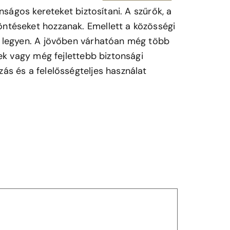
nságos kereteket biztosítani. A szűrők, a
öntéseket hozzanak. Emellett a közösségi
b legyen. A jövőben várhatóan még több
rek vagy még fejlettebb biztonsági
ás és a felelősségteljes használat