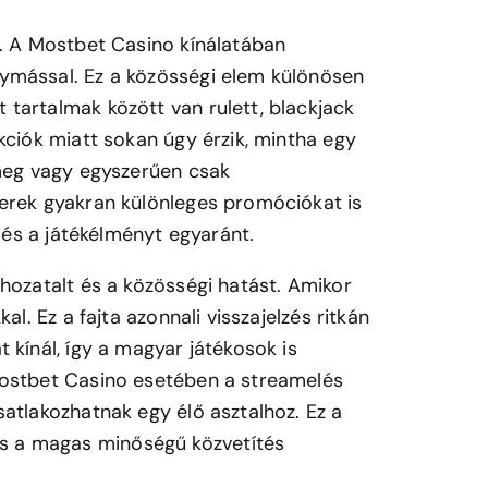
n. A Mostbet Casino kínálatában
gymással. Ez a közösségi elem különösen
 tartalmak között van rulett, blackjack
kciók miatt sokan úgy érzik, mintha egy
 meg vagy egyszerűen csak
merek gyakran különleges promóciókat is
t és a játékélményt egyaránt.
shozatalt és a közösségi hatást. Amikor
l. Ez a fajta azonnali visszajelzés ritkán
 kínál, így a magyar játékosok is
 Mostbet Casino esetében a streamelés
satlakozhatnak egy élő asztalhoz. Ez a
és a magas minőségű közvetítés