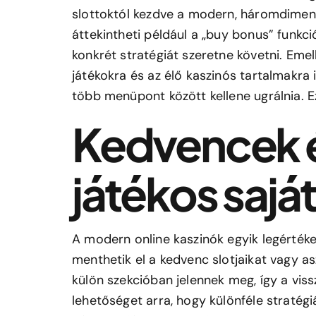
slottoktól kezdve a modern, háromdimenz
áttekintheti például a „buy bonus” funkci
konkrét stratégiát szeretne követni. Eme
játékokra és az élő kaszinós tartalmakra i
több menüpont között kellene ugrálnia. Ez
Kedvencek és
játékos saját
A modern online kaszinók egyik legértéke
menthetik el a kedvenc slotjaikat vagy as
külön szekcióban jelennek meg, így a viss
lehetőséget arra, hogy különféle stratégi