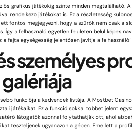
iós grafikus játékokig szinte minden megtalálható. A
óval rendelkező játékokat is. Ez a részletesség különö
llett fontos megjegyezni, hogy a szűrők nem csak a sl
s. Így a felhasználó egyetlen felületen belül képes nav
 a fajta egységesség jelentősen javítja a felhasználói
 személyes prof
 galériája
sebb funkciója a kedvencek listája. A Mostbet Casino
ztali játékaikat. Ez a funkció sokkal többet jelent egy
zatérő látogatók azonnal folytathatják ott, ahol abba
ákat teszteljenek ugyanazon a gépen. Emellett a profil 