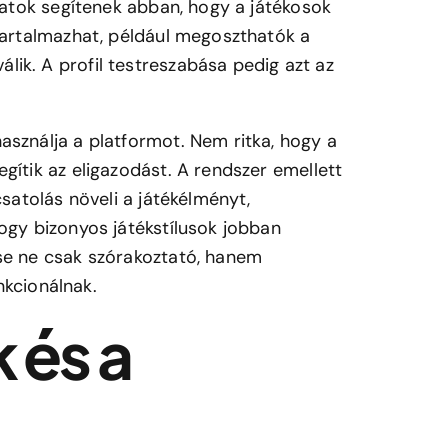
adatok segítenek abban, hogy a játékosok
 tartalmazhat, például megoszthatók a
lik. A profil testreszabása pedig azt az
asználja a platformot. Nem ritka, hogy a
gítik az eligazodást. A rendszer emellett
csatolás növeli a játékélményt,
hogy bizonyos játékstílusok jobban
ése ne csak szórakoztató, hanem
nkcionálnak.
 és a