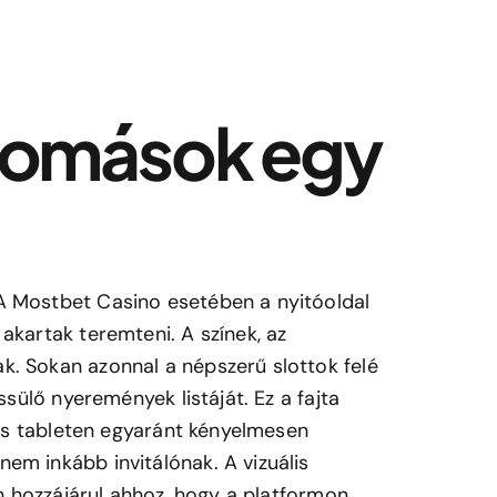
nyomások egy
 A Mostbet Casino esetében a nyitóoldal
akartak teremteni. A színek, az
k. Sokan azonnal a népszerű slottok felé
ssülő nyeremények listáját. Ez a fajta
n és tableten egyaránt kényelmesen
em inkább invitálónak. A vizuális
an hozzájárul ahhoz, hogy a platformon