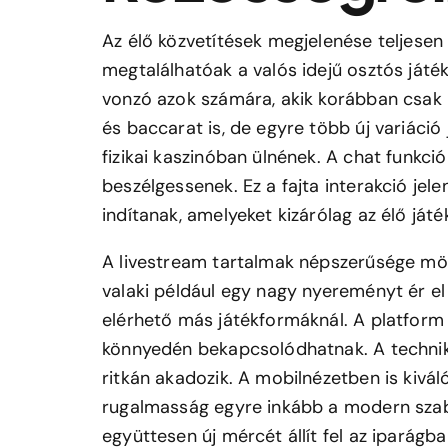
Az élő közvetítések megjelenése teljesen
megtalálhatóak a valós idejű osztós ját
vonzó azok számára, akik korábban csak h
és baccarat is, de egyre több új variáció
fizikai kaszinóban ülnének. A chat funkc
beszélgessenek. Ez a fajta interakció je
indítanak, amelyeket kizárólag az élő ját
A livestream tartalmak népszerűsége mögö
valaki például egy nagy nyereményt ér el e
elérhető más játékformáknál. A platform e
könnyedén bekapcsolódhatnak. A technika
ritkán akadozik. A mobilnézetben is kivá
rugalmasság egyre inkább a modern szab
együttesen új mércét állít fel az iparágba