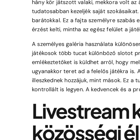
hány kör játszott valaki, mekkora volt az
tudatosabban kezeljék saját szokásaikat.
barátokkal. Ez a fajta személyre szabás 
érzést kelti, mintha az egész felület a ját
A személyes galéria használata különösen
játékosok több tucat különböző slotot pró
emlékeztetőket is küldhet arról, hogy mel
ugyanakkor teret ad a felelős játékra is
illeszkednek hozzájuk, mint mások. Ez a 
kontrollált is legyen. A kedvencek és a pr
Livestream k
közösségi é