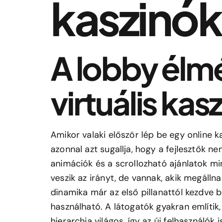
kaszinók
A lobby élm
virtuális ka
Amikor valaki először lép be egy online
azonnal azt sugallja, hogy a fejlesztők n
animációk és a scrollozható ajánlatok mi
veszik az irányt, de vannak, akik megállna
dinamika már az első pillanattól kezdve b
használható. A látogatók gyakran említik
hierarchia világos, így az új felhasználó